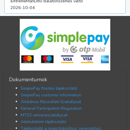
eXtremeManD80 Balatonszemes váltó
2026-10-04
Dokumentumok
SimplePay fizetési tájékoztató
SimplePay customer information
Általános Részvételi Szabályzat
General Participation Regulation
MTSZ versenyszabályzat
Adatvédelmi tájékoztató
Tájékoztató a regisztrációhoz, nevezéshez