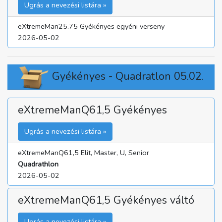
Ugrás a nevezési listára »
eXtremeMan25.75 Gyékényes egyéni verseny
2026-05-02
Gyékényes - Quadratlon 05.02.
eXtremeManQ61,5 Gyékényes
Ugrás a nevezési listára »
eXtremeManQ61,5 Elit, Master, U, Senior
Quadrathlon
2026-05-02
eXtremeManQ61,5 Gyékényes váltó
Ugrás a nevezési listára »