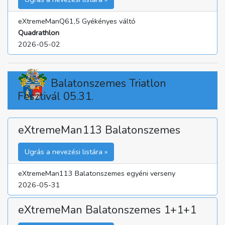
eXtremeManQ61,5 Gyékényes váltó
Quadrathlon
2026-05-02
Balatonszemes Triatlon
Fesztivál 05.31.
eXtremeMan113 Balatonszemes
Ugrás a nevezési listára »
eXtremeMan113 Balatonszemes egyéni verseny
2026-05-31
eXtremeMan Balatonszemes 1+1+1