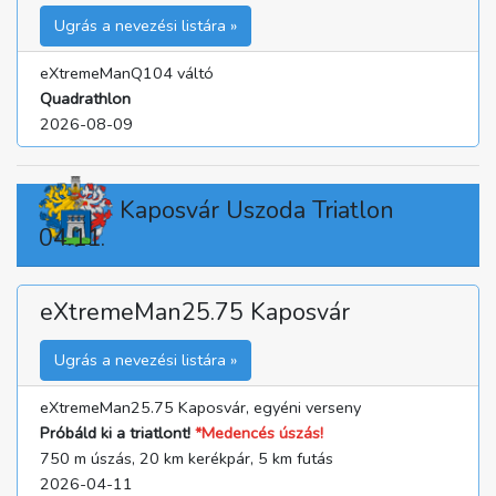
Ugrás a nevezési listára »
eXtremeManQ104 váltó
Quadrathlon
2026-08-09
Kaposvár Uszoda Triatlon
04.11.
eXtremeMan25.75 Kaposvár
Ugrás a nevezési listára »
eXtremeMan25.75 Kaposvár, egyéni verseny
Próbáld ki a triatlont!
*Medencés úszás!
750 m úszás, 20 km kerékpár, 5 km futás
2026-04-11