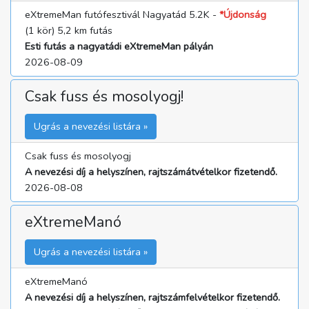
eXtremeMan futófesztivál Nagyatád 5.2K -
*Újdonság
(1 kör) 5,2 km futás
Esti futás a nagyatádi eXtremeMan pályán
2026-08-09
Csak fuss és mosolyogj!
Ugrás a nevezési listára »
Csak fuss és mosolyogj
A nevezési díj a helyszínen, rajtszámátvételkor fizetendő.
2026-08-08
eXtremeManó
Ugrás a nevezési listára »
eXtremeManó
A nevezési díj a helyszínen, rajtszámfelvételkor fizetendő.