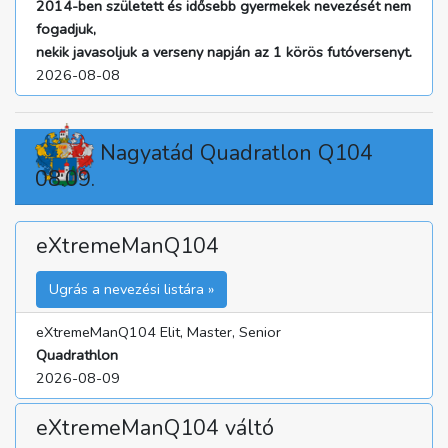
2014-ben született és idősebb gyermekek nevezését nem
fogadjuk,
nekik javasoljuk a verseny napján az 1 körös futóversenyt.
2026-08-08
Nagyatád Quadratlon Q104
08.09.
eXtremeManQ104
Ugrás a nevezési listára »
eXtremeManQ104 Elit, Master, Senior
Quadrathlon
2026-08-09
eXtremeManQ104 váltó