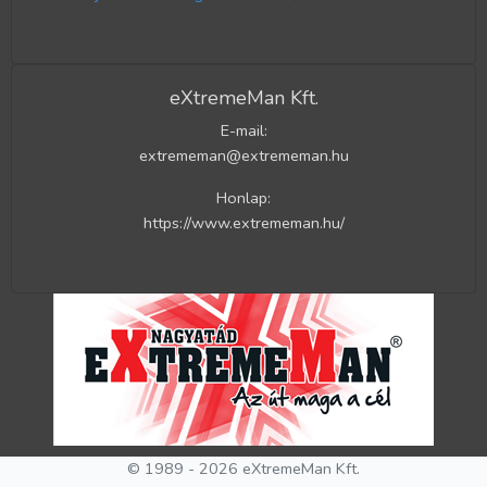
eXtremeMan Kft.
E-mail:
extrememan@extrememan.hu
Honlap:
https://www.extrememan.hu/
© 1989 - 2026 eXtremeMan Kft.