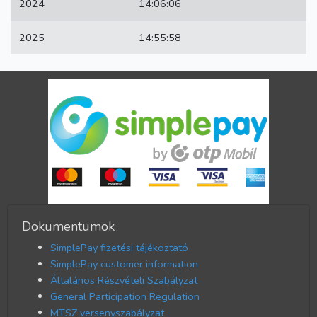
2024
14:06:06
2025
14:55:58
Dokumentumok
SimplePay fizetési tájékoztató
SimplePay customer information
Általános Részvételi Szabályzat
General Participation Regulation
MTSZ versenyszabályzat