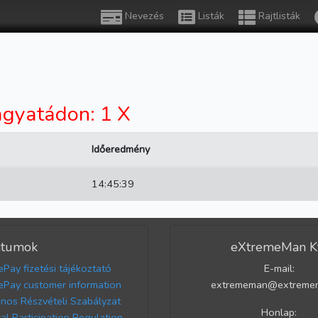
Nevezés
Listák
Rajtlisták
gyatádon: 1 X
Időeredmény
14:45:39
tumok
eXtremeMan Kf
ePay fizetési tájékoztató
E-mail:
ePay customer information
extrememan@extreme
ános Részvételi Szabályzat
Honlap:
al Participation Regulation