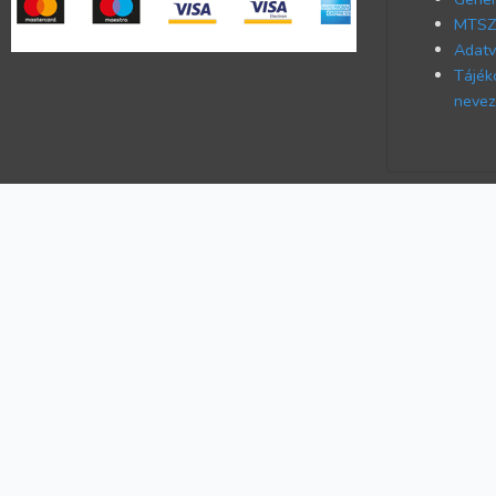
MTSZ 
Adatv
Tájék
nevez