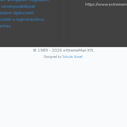
https://www.extremem
versenyszabályzat
édelmi tájékoztató
oztató a regisztrációhoz,
éshez
© 1989 - 2026 eXtremeMan Kft.
Designed by
Szliczki József
.