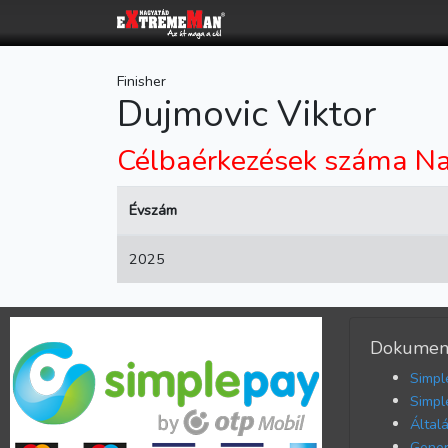
Finisher
Dujmovic Viktor
Célbaérkezések száma Na
Évszám
2025
Dokumen
Simpl
Simpl
Által
Gener