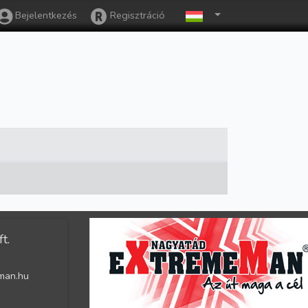
Bejelentkezés
Regisztráció
t.
man.hu