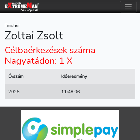
Finisher
Zoltai Zsolt
Célbaérkezések száma
Nagyatádon: 1 X
Évszám
Időeredmény
2025
11:48:06