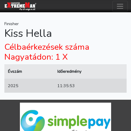
Finisher
Kiss Hella
Célbaérkezések száma
Nagyatádon: 1 X
Évszám
Időeredmény
2025
11:35:53