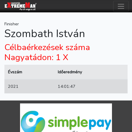
Finisher
Szombath István
Célbaérkezések száma
Nagyatádon: 1 X
Évszám
Időeredmény
2021
14:01:47