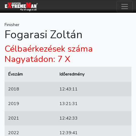
Finisher
Fogarasi Zoltán
Célbaérkezések száma
Nagyatádon: 7 X
Évszám
Időeredmény
2018
12:43:11
2019
13:21:31
2021
12:42:33
2022
12:39:41