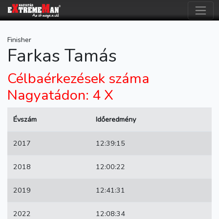
Finisher
Farkas Tamás
Célbaérkezések száma
Nagyatádon: 4 X
Évszám
Időeredmény
2017
12:39:15
2018
12:00:22
2019
12:41:31
2022
12:08:34