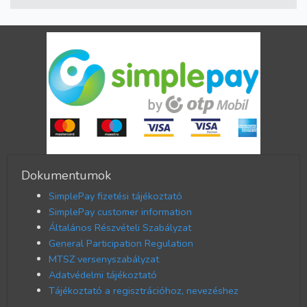
Dokumentumok
SimplePay fizetési tájékoztató
SimplePay customer information
Általános Részvételi Szabályzat
General Participation Regulation
MTSZ versenyszabályzat
Adatvédelmi tájékoztató
Tájékoztató a regisztrációhoz, nevezéshez