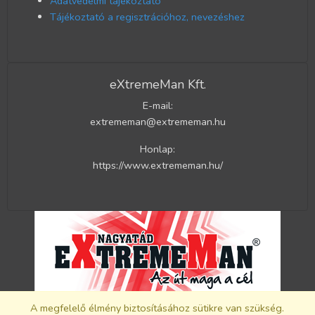
Adatvédelmi tájékoztató
Tájékoztató a regisztrációhoz, nevezéshez
eXtremeMan Kft.
E-mail:
extrememan@extrememan.hu
Honlap:
https://www.extrememan.hu/
A megfelelő élmény biztosításához sütikre van szükség.