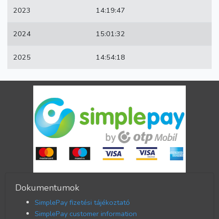
2023
14:19:47
2024
15:01:32
2025
14:54:18
Dokumentumok
SimplePay fizetési tájékoztató
SimplePay customer information