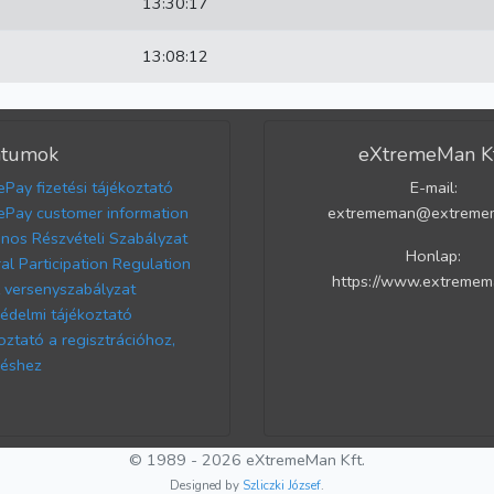
13:30:17
13:08:12
tumok
eXtremeMan Kf
ePay fizetési tájékoztató
E-mail:
ePay customer information
extrememan@extreme
ános Részvételi Szabályzat
Honlap:
al Participation Regulation
https://www.extremem
versenyszabályzat
édelmi tájékoztató
oztató a regisztrációhoz,
éshez
© 1989 - 2026 eXtremeMan Kft.
Designed by
Szliczki József
.