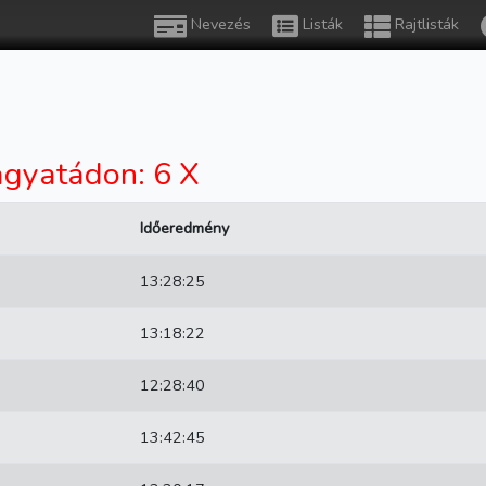
Nevezés
Listák
Rajtlisták
gyatádon: 6 X
Időeredmény
13:28:25
13:18:22
12:28:40
13:42:45