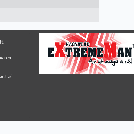
t.
man.hu
an.hu/