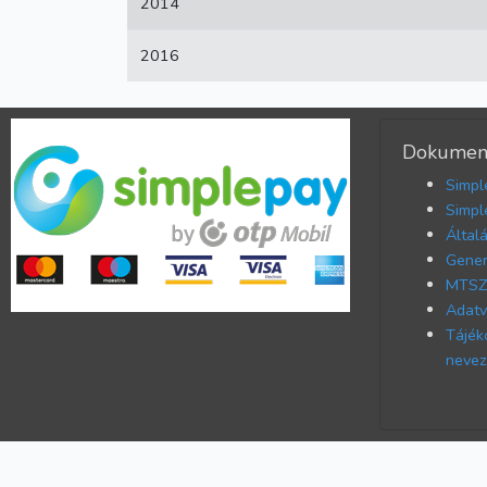
2014
2016
Dokumen
Simpl
Simpl
Által
Gener
MTSZ 
Adatv
Tájék
nevez