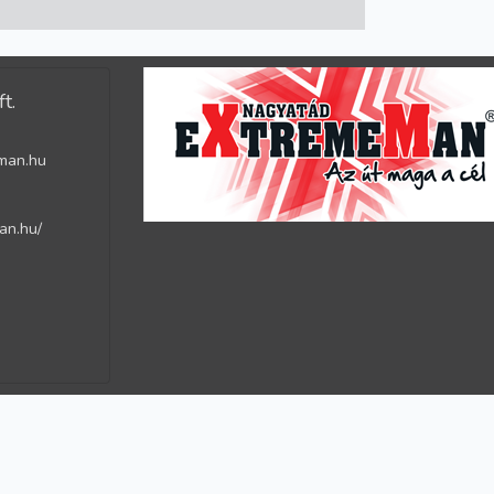
t.
man.hu
an.hu/