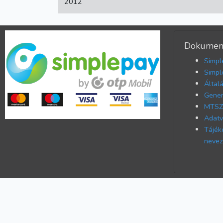
2012
Dokumen
Simpl
Simpl
Által
Gener
MTSZ 
Adatv
Tájék
nevez