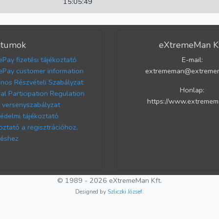
15:05:49
tumok
eXtremeMan Kf
ePay fizetési tájékoztató
E-mail:
ePay customer information
extrememan@extreme
ános Részvételi Szabályzat
Honlap:
al Participation Regulation
https://www.extremem
versenyszabályzat
édelmi tájékoztató
oztató a regisztrációhoz,
éshez
© 1989 - 2026 eXtremeMan Kft.
Designed by
Szliczki József
.