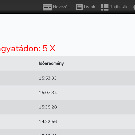
Nevezés
Listák
Rajtlisták
gyatádon: 5 X
Időeredmény
15:53:33
15:07:34
15:35:28
14:22:56